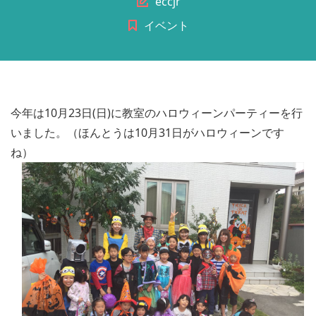
Author
eccjr
イベント
今年は10月23日(日)に教室のハロウィーンパーティーを行
いました。（ほんとうは10月31日がハロウィーンです
ね）