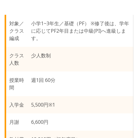
対象／
小学1~3年生／基礎（PF） ※修了後は、学年
クラス
に応じてPF2年目または中級(PI)へ進級しま
編成
す。
クラス
少人数制
人数
授業時
週1回 60分
間
入学金
5,500円※1
月謝
6,600円